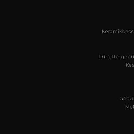
Keramikbesch
Lünette: gebür
Kas
Gebür
Met