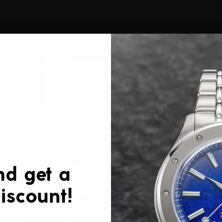
nd get a
iscount!