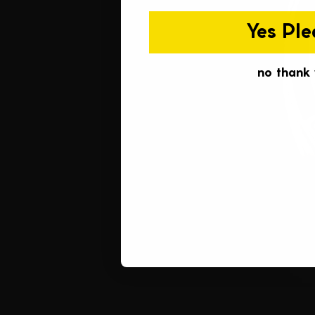
Yes Ple
no thank