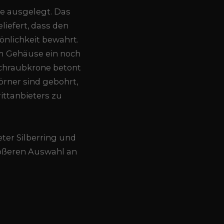
e ausgelegt. Das
iefert, dass den
önlichkeit bewahrt.
m Gehäuse ein noch
Schraubkrone betont
örner sind gebohrt,
ttanbieters zu
eter Silberring und
größeren Auswahl an
.