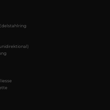
Edelstahlring
unidirektional)
tung
liesse
ette