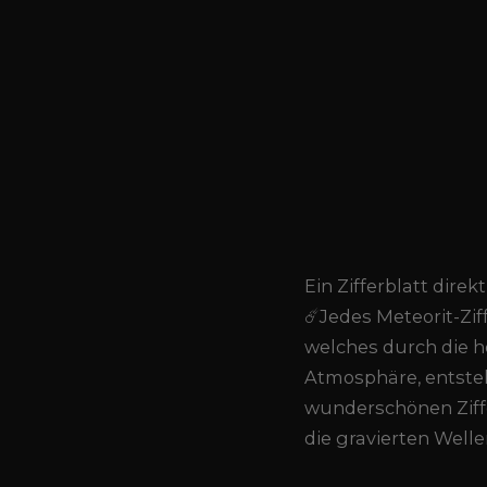
Ein Zifferblatt dire
☄️Jedes Meteorit-Zi
welches durch die h
Atmosphäre, entsteh
wunderschönen Ziffe
die gravierten Well