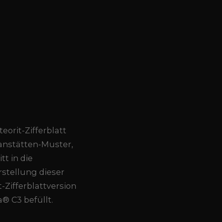
eorit-Zifferblatt
manstätten-Muster,
t in die
rstellung dieser
-Zifferblattversion
® C3 befüllt.