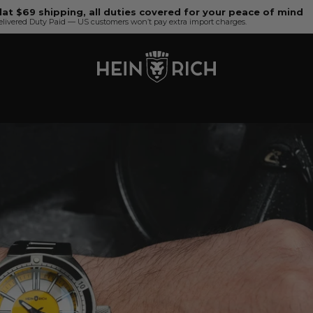
lat $69 shipping, all duties covered for your peace of mind
elivered Duty Paid — US customers won’t pay extra import charges.