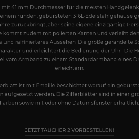
st mit 41 mm Durchmesser für die meisten Handgelenk
 einem runden, gebürsteten 316L-Edelstahlgehäuse gel
hre zurückbringt, aber seine eigene einzigartige Pers
 kommt zudem mit polierten Kanten und verleiht de
es und raffinierteres Aussehen. Die große gerändelte 
arakter und erleichtert die Bedienung der Uhr. Die H
l vom Armband zu einem Standardarmband eines Dri
erleichtern.
erblatt ist mit Emaille beschichtet worauf ein gebürst
 aufgesetzt werden. Die Zifferblätter sind in einer 
Farben sowie mit oder ohne Datumsfenster erhältlich
JETZT TAUCHER 2 VORBESTELLEN!