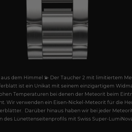
kt aus dem Himmel 💫 Der Taucher 2 mit limitiertem Met
fferblatt ist ein Unikat mit seinem einzigartigem Wid
ohen Temperaturen bei denen der Meteorit beim Eintrit
t. Wir verwenden ein Eisen-Nickel-Meteorit für die He
rblätter. Darüber hinaus haben wir bei jeder Meteorit
en des Lünettenseitenprofils mit Swiss Super-LumiNova