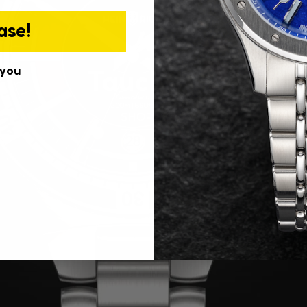
ase!
 you
Taucher 2
SHOP NOW