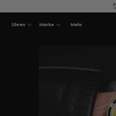
F
D
Direkt
zum
Uhren
Marke
Mehr
Accessories
Service
Inhalt