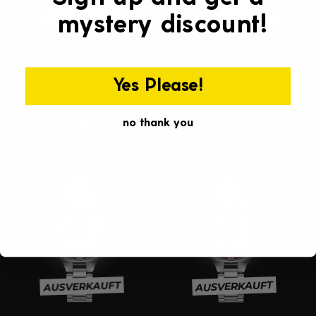
Γ
AUSVERKAUFT
AUSVERKAUFT
mystery discount!
HEINRICH
HEINRICH
Yes Please!
TAUCHER 2 -
TAUCHER 2 -
CYAN
BLAU
no thank you
AUSVERKAUFT
AUSVERKAUFT
AUSVERKAUFT
AUSVERKAUFT