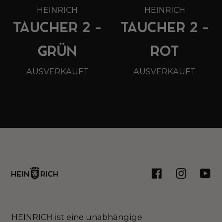
HEINRICH
HEINRICH
TAUCHER 2 -
TAUCHER 2 -
GRÜN
ROT
AUSVERKAUFT
AUSVERKAUFT
Facebook
Instagram
You
HEINRICH ist eine unabhängige