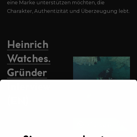
eine Marke unterstützen möchten, die
Charakter, Authentizität und Überzeugung lebt.
Heinrich
Watches.
Gründer
Interview
(EN)