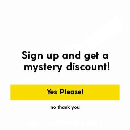
Γ
Sign up and get a
mystery discount!
Yes Please!
no thank you
HEINRICH watches
HELICOPRION MKII