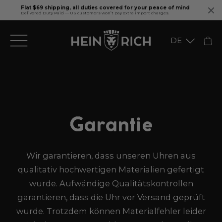
Flat $69 shipping, all duties covered for your peace of mind
Delivered Duty Paid — US customers won’t pay extra import charges.
Direkt
DE
zum
Inhalt
English
Garantie
Wir garantieren, dass unseren Uhren aus
qualitativ hochwertigen Materialien gefertigt
wurde. Aufwändige Qualitätskontrollen
garantieren, dass die Uhr vor Versand geprüft
wurde. Trotzdem können Materialfehler leider