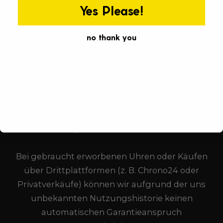
zu reparieren sein, wird die Uhr durch ein
Yes Please!
vergleichbares Modell ersetzt. Eine Haftung für
Neben- und Folgeschäden ist ausgeschlossen.
no thank you
Sollte bei einer eingesandten Uhr kein
Garantiefall festgestellt werden, behalten wir
uns vor, eine angemessene Prüf- bzw.
Servicepauschale zu berechnen. Die
Herstellergarantie gilt für Uhren, die direkt bei
Heinrich Watches oder einem autorisierten
Vertriebspartner erworben wurden.
Bei gebraucht erworbenen Uhren oder Käufen
über Drittplattformen (z. B. Chrono24 oder
Privatverkäufe) können wir aufgrund der uns
unbekannten Nutzungshistorie keinen
automatischen Garantieanspruch