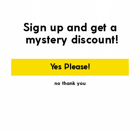
Γ
Sign up and get a
mystery discount!
HEINRICH
HEINRICH
HELICOPRION
HELICOPRION
AMETHYST
ROTER
Yes Please!
ab $1,069
TIGERAUGE
no thank you
ab $1,069