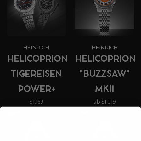
HEINRICH
HEINRICH
HELICOPRION
HELICOPRION
TIGEREISEN
"BUZZSAW"
POWER+
MKII
$1,169
ab $1,019