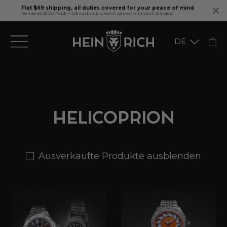
Flat $69 shipping, all duties covered for your peace of mind
Delivered Duty Paid — US customers won’t pay extra import charges.
Direkt
DE
zum
Inhalt
English
HELICOPRION
Ausverkaufte Produkte ausblenden