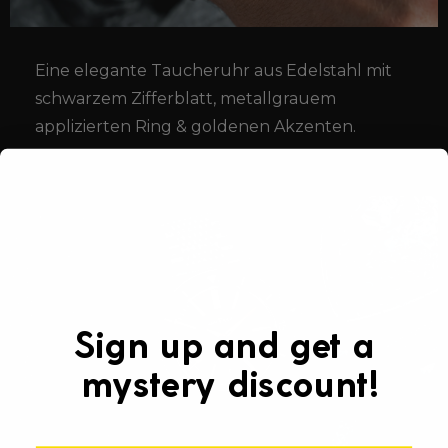
Γ
Eine elegante Taucheruhr aus Edelstahl mit
schwarzem Zifferblatt, metallgrauem
applizierten Ring & goldenen Akzenten.
Sign up and get a
mystery discount!