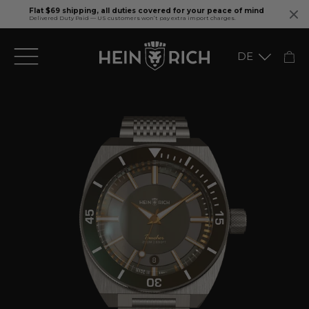
Flat $69 shipping, all duties covered for your peace of mind
Delivered Duty Paid — US customers won’t pay extra import charges.
Direkt
DE
zum
Inhalt
English