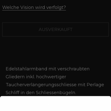
Welche Vision wird verfolgt?
AUSVERKAUFT
Edelstahlarmband mit verschraubten
Gliedern inkl. hochwertiger
Taucherverlängerungsschliesse mit Perlage
Schliff in den Schliessenbügeln.
Das Band ist kompatibel für den Taucher 2