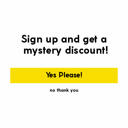
Γ
GMT und den Taucher 2
Sign up and get a
mystery discount!
Yes Please!
no thank you