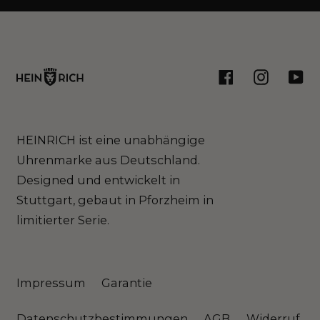
Facebook
Instagram
You
HEINRICH ist eine unabhängige
Uhrenmarke aus Deutschland.
Designed und entwickelt in
Stuttgart, gebaut in Pforzheim in
limitierter Serie.
Impressum
Garantie
Datenschutzbestimmungen
AGB
Widerruf