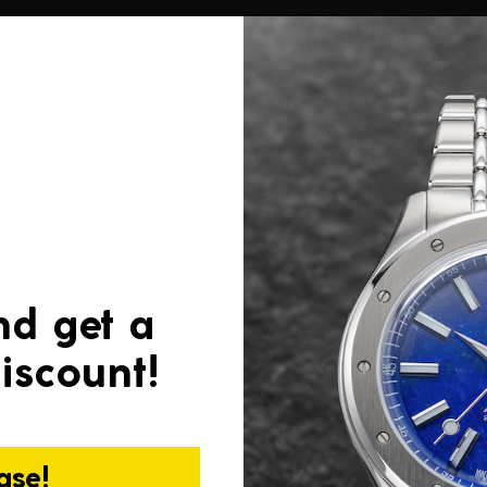
nd get a
iscount!
ase!