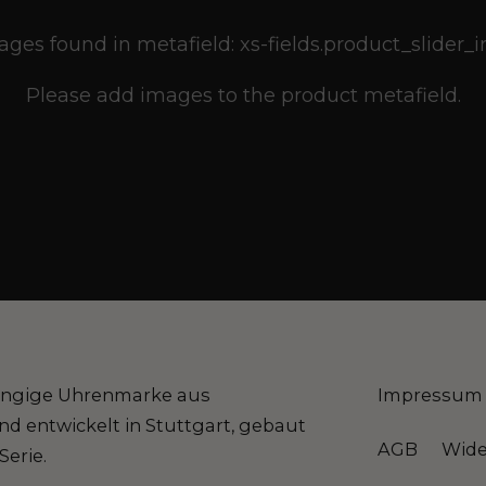
ges found in metafield: xs-fields.product_slider
Please add images to the product metafield.
ängige Uhrenmarke aus
Impressum
d entwickelt in Stuttgart, gebaut
AGB
Wide
Serie.