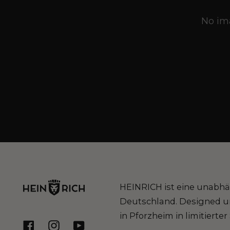
No ima
HEINRICH ist eine unabh
Deutschland. Designed un
in Pforzheim in limitierter 
Facebook
Instagram
YouTube