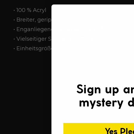
• 100 % Acryl
• Breiter, gerippter Strick
• Enganliegende, bequeme Passform
• Vielseitiger Stil für verschiedene Outfits
• Einheitsgröße
Sign up a
mystery d
Yes Ple