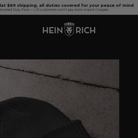
lat $69 shipping, all duties covered for your peace of mind
elivered Duty Paid — US customers won’t pay extra import charges.