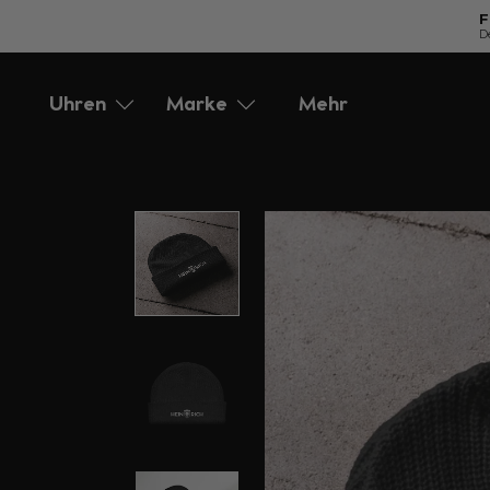
F
D
Direkt
zum
Uhren
Marke
Mehr
Accessories
Service
Inhalt