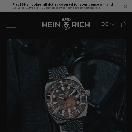
Flat $69 shipping, all duties covered for your peace of mind
Delivered Duty Paid — US customers won’t pay extra import charges.
Direkt
DE
zum
Inhalt
English