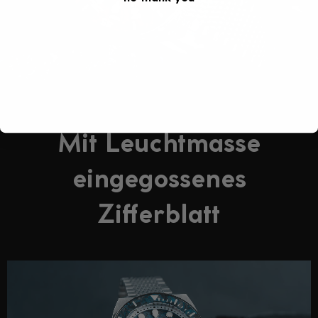
Mit Leuchtmasse
eingegossenes
Zifferblatt