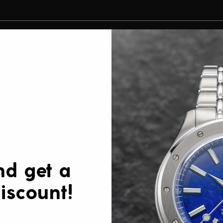
e Passform, die dafür sorgt, dass du dich bei all
nd get a
iscount!