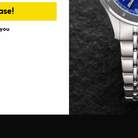
ase!
 you