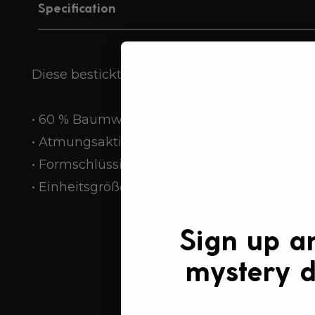
Specification
Diese bestickte Schönheit hat eine kuschelig
• 60 % Baumwolle, 40 % Acryl
• Atmungsaktive Baumwollmischung
• Formschlüssige Form
• Einheitsgröße
Sign up a
mystery d