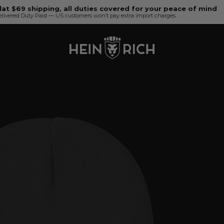
lat $69 shipping, all duties covered for your peace of mind
elivered Duty Paid — US customers won’t pay extra import charges.