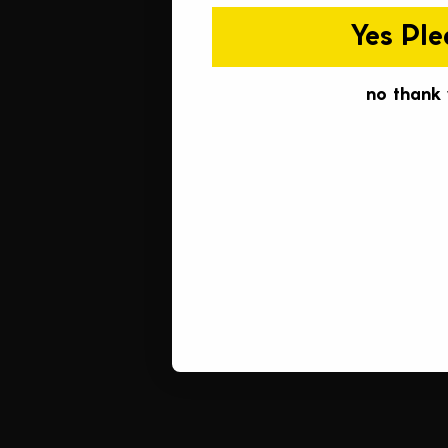
Yes Ple
no thank