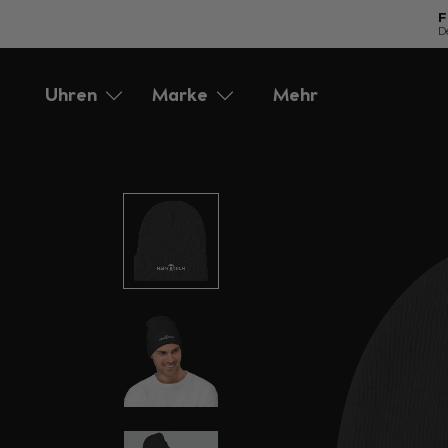
F
D
Direkt
zum
Uhren
Marke
Mehr
Accessories
Service
Inhalt