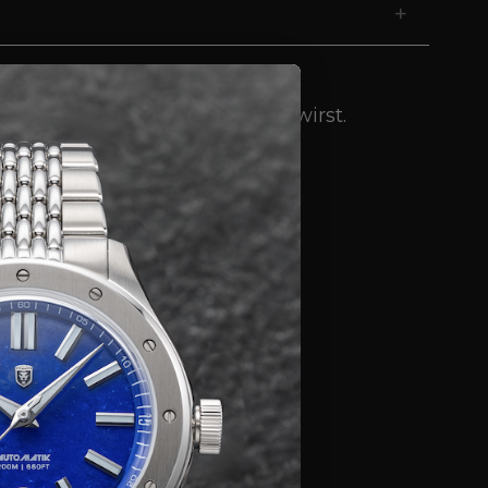
Γ
+
em behaglich und warm fühlen wirst.